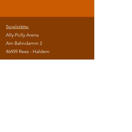
Diese Veranstaltung teilen
Spielstätte:
Ally-Polly Arena
Am Bahndamm 2
46459 Rees - Haldern
DC Ally Polly Mehrhoog e.V.
Impressum
Datenschutz
© 2023 Hochkaräter Content-
Production