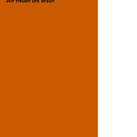
Wir freuen uns drauf!
zur APTS - Seite
gleich zur Anmeldung....